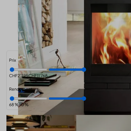
Prix
CHF
2'395
CHF
11'768
Rendement
68
90