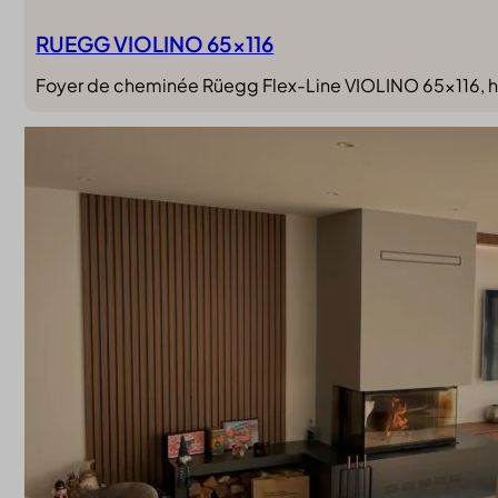
RUEGG VIOLINO 65×116
Foyer de cheminée Rüegg Flex-Line VIOLINO 65×116, h