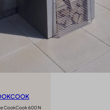
OOKCOOK
ine CookCook 600 N