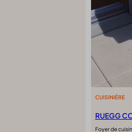
ed_qc_hide_banner
ng_cookies
ypass-cookie
ftApplicationsTelemetryDeviceId
ftApplicationsTelemetryFirstLaunchTime
nAlertBoxClosed
PT_Show_Hide_tmp
_WPT_TO
WPT_Show_Hide_tmp
tGlobTipTmp
CUISINIÈRE
ent
_c
itron
RUEGG C
eed_pc1_consent
Foyer de cuis
ieConsent