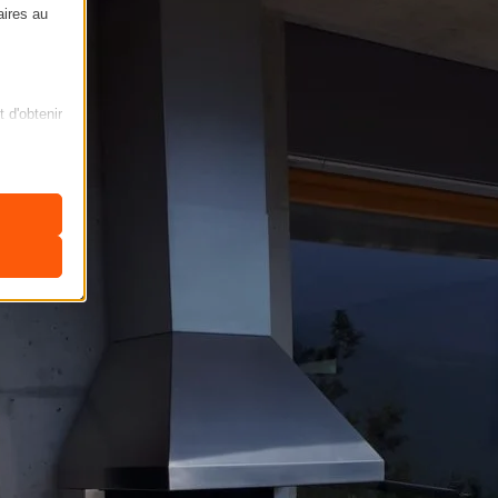
aires au
t d'obtenir
ficher des
nclus dans