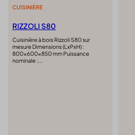
klaro
CUISINIÈRE
litespe
marketi
RIZZOLI S80
mcfw-b
Microso
Cuisinière à bois Rizzoli S80 sur
Microso
mesure Dimensions (LxPxH) :
Optano
800x600x850 mm Puissance
perf_*
nominale :...
SL_GW
SLO_G
SLO_G
SLO_wp
sncons
ssm_au
tarteauc
termsf
twCook