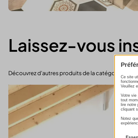
Laissez-vous in
Préfé
Découvrez d'autres produits de la catégorie
cuisin
Ce site u
fonctionn
Veuillez 
Votre vie
tout mome
lire notr
cliquant 
Notez que
expérienc
Essen