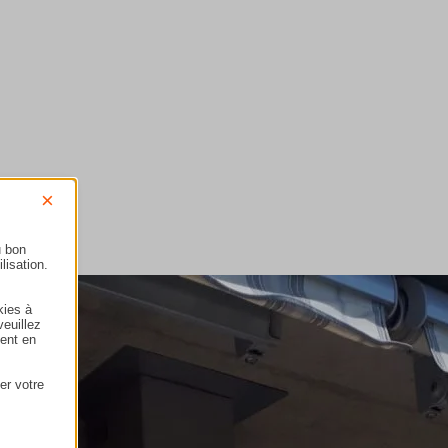
×
u bon
lisation.
kies à
veuillez
ment en
er votre