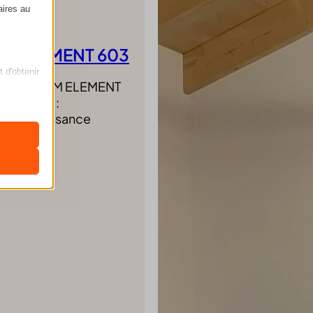
aires au
M ELEMENT 603
t d'obtenir
 SKANTHERM ELEMENT
 (LxPxH) :
 mm Puissance
ficher des
nclus dans