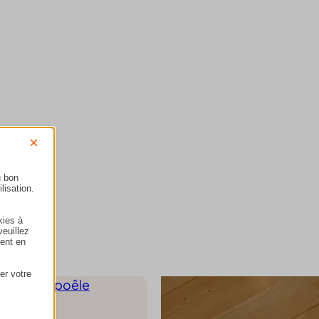
Contactez-nous
×
u bon
lisation.
kies à
veuillez
ment en
er votre