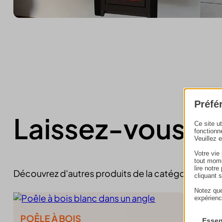
Préfé
Laissez-vous in
Ce site u
fonctionn
Veuillez 
Votre vie
tout mome
lire notr
Découvrez d'autres produits de la catégorie
poêle
cliquant 
Notez que
expérienc
POÊLE À BOIS
Essen