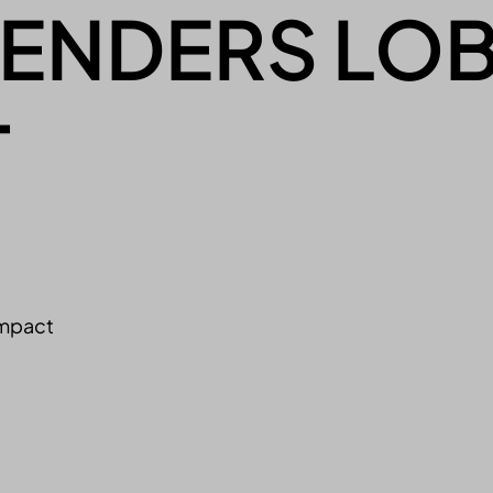
EENDERS LO
T
ompact