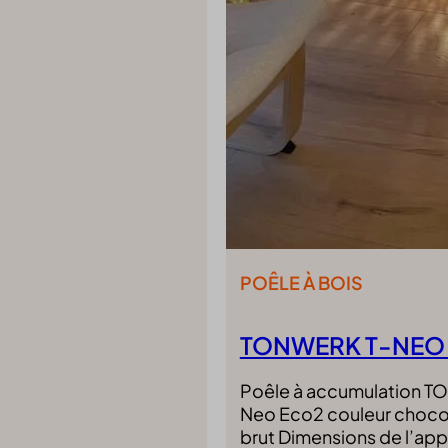
POÊLE À BOIS
TONWERK T-NEO
Poêle à accumulation 
Neo Eco2 couleur chocol
brut Dimensions de l’app