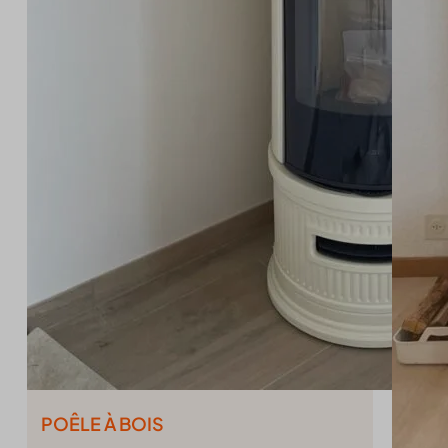
cookiec
blocksy
cookiel
borlabs
cookiey
cb-enab
gdpr_co
cc_cook
mhcook
CFCLI
Optano
CFGLO
PHPSE
CFID
unique_
chatbas
wordpre
cli_coo
wordpre
cookie_
wp_lan
cookie-
wp-sett
cookies
wp-sett
euCook
wpl_vie
FPGCL
fs-cc
POÊLE À BOIS
kconse