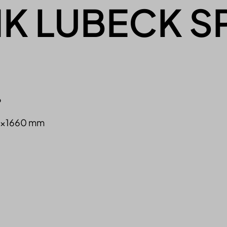
K LUBECK S
P
40x1660 mm