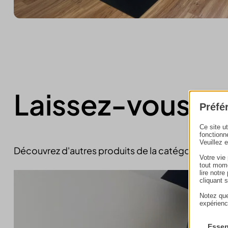
Laissez-vous in
Préfé
Ce site u
fonctionn
Veuillez 
Découvrez d'autres produits de la catégorie
poêle
Votre vie
tout mome
lire notr
cliquant 
Notez que
expérienc
Essen