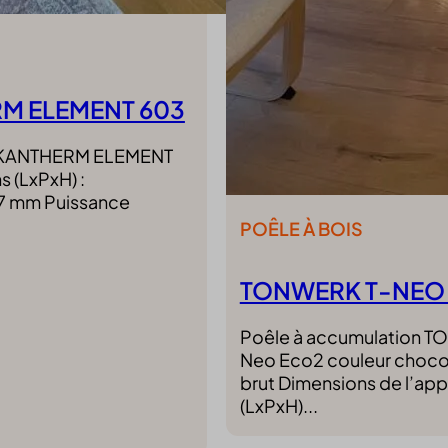
M ELEMENT 603
 SKANTHERM ELEMENT
 (LxPxH) :
 mm Puissance
POÊLE À BOIS
TONWERK T-NEO
Poêle à accumulation 
Neo Eco2 couleur chocol
brut Dimensions de l’app
(LxPxH)...