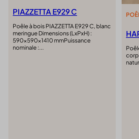
klaro
litespe
PIAZZETTA E929 C
POÊL
marketi
Poêle à bois PIAZZETTA E929 C, blanc
mcfw-b
HA
meringue Dimensions (LxPxH) :
Microso
590x590x1410 mmPuissance
Microso
nominale :...
Poêl
Optano
corps
perf_*
natur
SL_GW
SLO_G
SLO_G
SLO_wp
sncons
ssm_au
tarteauc
termsf
twCook