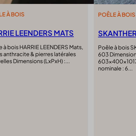
ed_qc_hide_banner
E À BOIS
POÊLE À BOIS
ng_cookies
ypass-cookie
RRIE LEENDERS MATS
SKANTHER
ftApplicationsTelemetryDeviceId
ftApplicationsTelemetryFirstLaunchTime
e à bois HARRIE LEENDERS Mats,
Poêle à bois
nAlertBoxClosed
 anthracite & pierres latérales
603 Dimensions
elles Dimensions (LxPxH) :...
603x400x1017
PT_Show_Hide_tmp
nominale : 6...
_WPT_TO
WPT_Show_Hide_tmp
tGlobTipTmp
ent
_c
itron
eed_pc1_consent
ieConsent