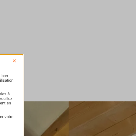
Contactez-nous
×
u bon
lisation.
kies à
veuillez
ment en
er votre