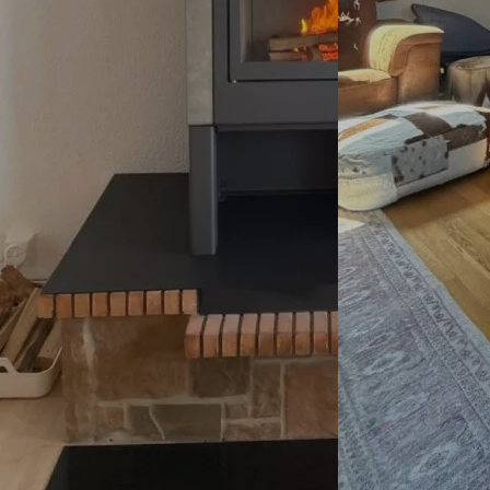
onsent_status
_cookies_consent_accepted
awinfo-checkbox-*
-cookie
es-consent
led
nsent
ie_accept
ie
ENT_CHDUVALAIS
nConsent
BALS
SSID
session_id
e_anon_id
ss_logged_in_*
kie_consent
ss_test_cookie
permission_granted
g
*
ings-*
_accepted
ings-time-*
ie
wed_cookie
AW
nt