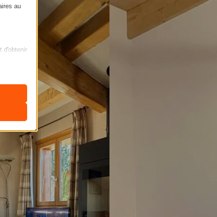
aires au
t d'obtenir
ficher des
nclus dans