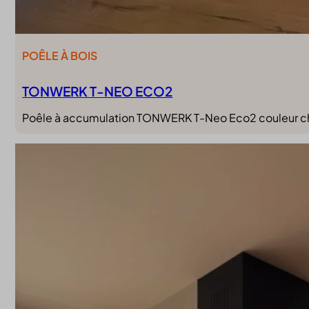
POÊLE À BOIS
TONWERK T-NEO ECO2
Poêle à accumulation TONWERK T-Neo Eco2 couleur choco