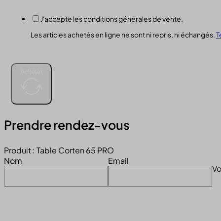
J'accepte les conditions générales de vente.
Les articles achetés en ligne ne sont ni repris, ni échangés.
T
Acheter
Prendre rendez-vous
Produit : Table Corten 65 PRO
Nom
Email
Vo