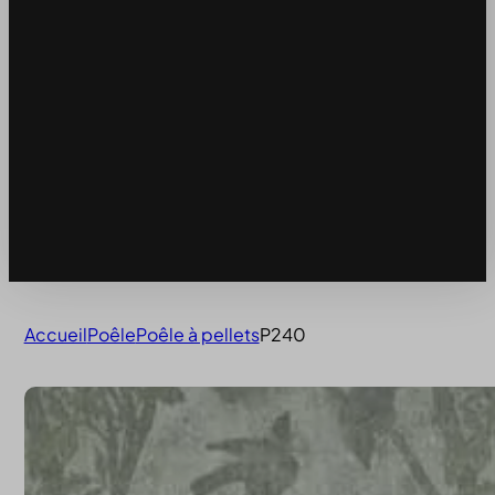
Accueil
Poêle
Poêle à pellets
P240