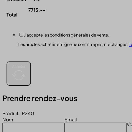
7715.--
Total
J'accepte les conditions générales de vente.
Les articles achetés en ligne ne sont ni repris, ni échangés.
T
Acheter
Prendre rendez-vous
Produit : P240
Nom
Email
Vo