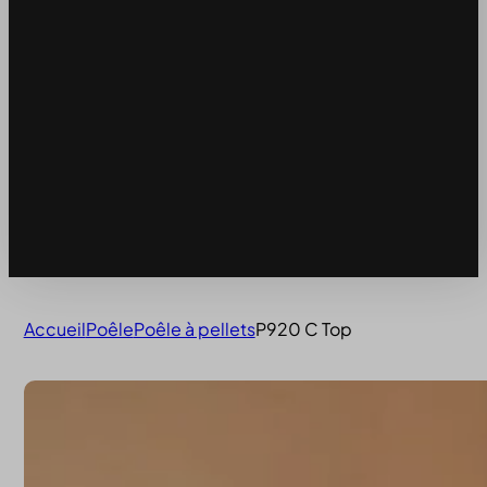
Accueil
Poêle
Poêle à pellets
P920 C Top