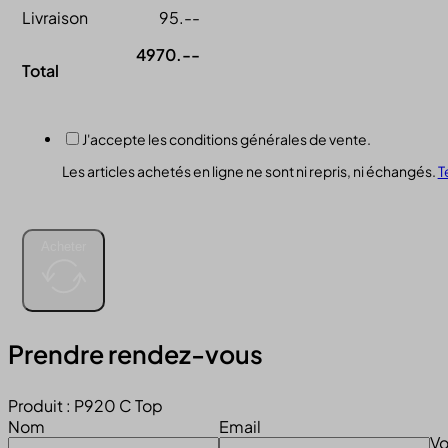
Livraison
95.--
4970.--
Total
J'accepte les conditions générales de vente.
Les articles achetés en ligne ne sont ni repris, ni échangés.
T
Acheter
Prendre rendez-vous
Produit : P920 C Top
Nom
Email
Vo