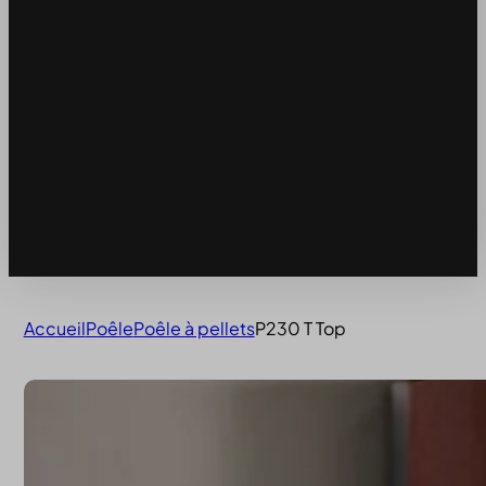
Accueil
Poêle
Poêle à pellets
P230 T Top