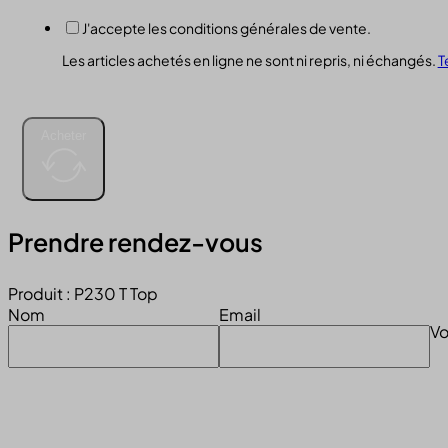
J'accepte les conditions générales de vente.
Les articles achetés en ligne ne sont ni repris, ni échangés.
T
Acheter
Prendre rendez-vous
Produit : P230 T Top
Nom
Email
Vo