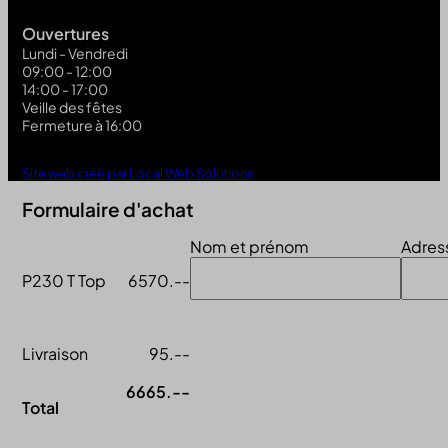
Ouvertures
Lundi - Vendredi
09:00 - 12:00
14:00 - 17:00
Veille des fêtes
Fermeture à 16:00
Site web créé par Local Web Solutions
Formulaire d'achat
Nom et prénom
Adres
P230 T Top
6570.--
Livraison
95.--
6665.--
Total