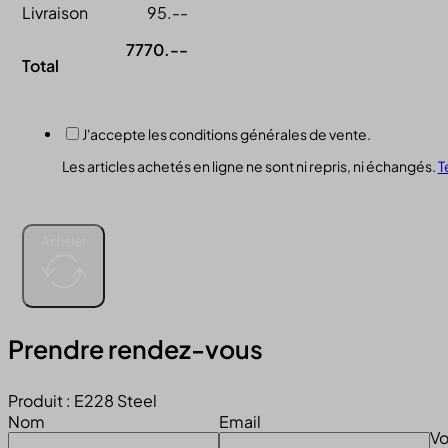
Livraison
95.--
7770.--
Total
J'accepte les conditions générales de vente.
Les articles achetés en ligne ne sont ni repris, ni échangés.
T
Acheter
Prendre rendez-vous
Produit : E228 Steel
Nom
Email
Vo