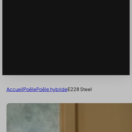
Accueil
Poêle
Poêle hybride
E228 Steel