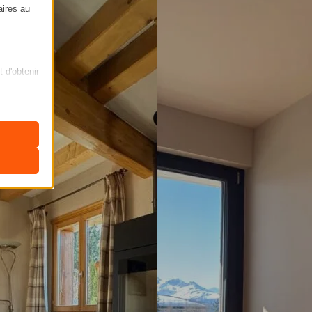
aires au
t d'obtenir
ficher des
nclus dans