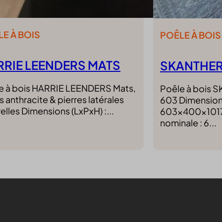
ed_qc_hide_banner
ng_cookies
E À BOIS
POÊLE À BOIS
ypass-cookie
ftApplicationsTelemetryDeviceId
RRIE LEENDERS MATS
SKANTHER
ftApplicationsTelemetryFirstLaunchTime
nAlertBoxClosed
e à bois HARRIE LEENDERS Mats,
Poêle à bois
 anthracite & pierres latérales
603 Dimensions
PT_Show_Hide_tmp
elles Dimensions (LxPxH) :...
603x400x1017
nominale : 6...
_WPT_TO
WPT_Show_Hide_tmp
tGlobTipTmp
ent
_c
itron
eed_pc1_consent
ieConsent