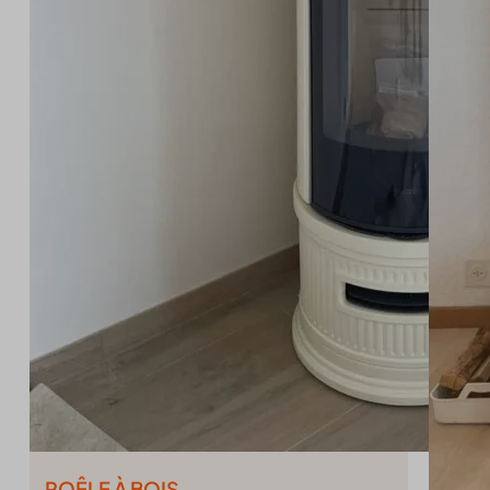
cookiec
blocksy
cookiel
borlabs
cookiey
cb-enab
gdpr_co
cc_cook
mhcook
CFCLI
Optano
CFGLO
PHPSE
CFID
unique_
chatbas
wordpre
cli_coo
wordpre
cookie_
wp_lan
cookie-
wp-sett
cookies
wp-sett
euCook
wpl_vie
FPGCL
fs-cc
kconse
POÊLE À BOIS