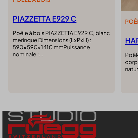
klaro
litespe
PIAZZETTA E929 C
marketi
POÊL
mcfw-b
Poêle à bois PIAZZETTA E929 C, blanc
Microso
HA
meringue Dimensions (LxPxH) :
Microso
590x590x1410 mmPuissance
Optano
nominale :...
Poêl
perf_*
corps
SL_GW
natur
SLO_G
SLO_G
SLO_wp
sncons
ssm_au
tarteauc
termsf
twCook