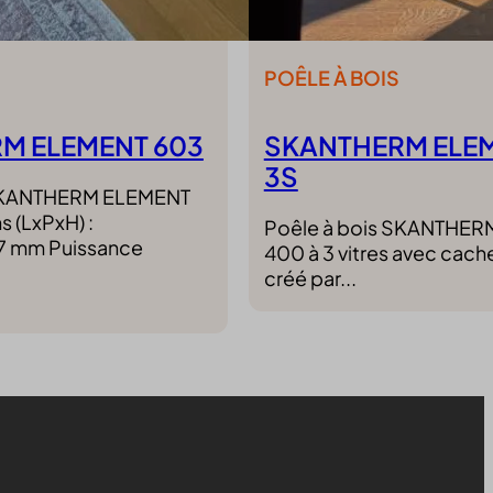
POÊLE À BOIS
M ELEMENT 603
SKANTHERM ELE
3S
 SKANTHERM ELEMENT
 (LxPxH) :
Poêle à bois SKANTHE
 mm Puissance
400 à 3 vitres avec cache
créé par...