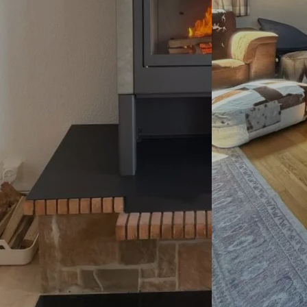
onsent_status
_cookies_consent_accepted
awinfo-checkbox-*
-cookie
es-consent
led
nsent
ie_accept
ie
ENT_CHDUVALAIS
nConsent
BALS
SSID
session_id
e_anon_id
ss_logged_in_*
kie_consent
ss_test_cookie
permission_granted
g
*
ings-*
_accepted
ings-time-*
ie
wed_cookie
AW
nt