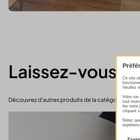
Laissez-vous in
Préfé
Ce site u
fonctionn
Veuillez 
Votre vie
Découvrez d'autres produits de la catégorie
poêle
tout mome
lire notr
cliquant 
Notez que
expérienc
Essen