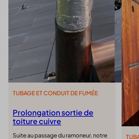
cookiec
blocksy
cookiel
borlabs
cookiey
cb-enab
gdpr_co
cc_cook
mhcook
CFCLI
Optano
CFGLO
PHPSE
CFID
unique_
chatbas
wordpre
cli_coo
wordpre
cookie_
wp_lan
cookie-
TUBAGE ET CONDUIT DE FUMÉE
wp-sett
cookies
wp-sett
euCook
Prolongation sortie de
wpl_vie
FPGCL
toiture cuivre
fs-cc
kconse
Suite au passage du ramoneur, notre
TUB