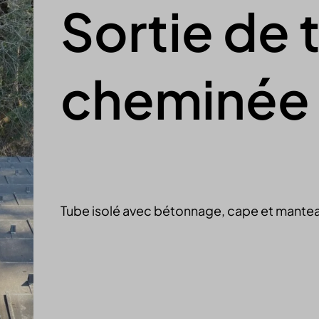
Sortie de 
cheminée 
Tube isolé avec bétonnage, cape et mantea