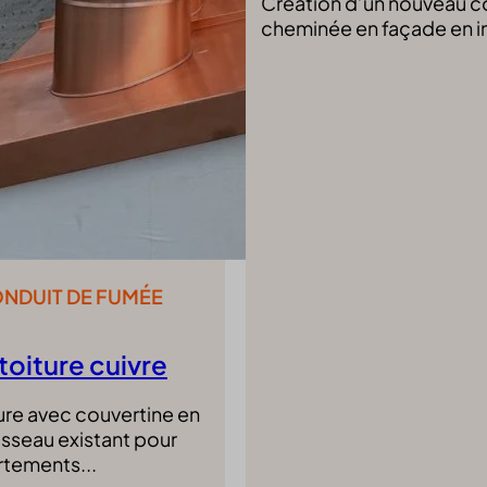
Création d’un nouveau c
cheminée en façade en in
ONDUIT DE FUMÉE
toiture cuivre
ture avec couvertine en
isseau existant pour
rtements...