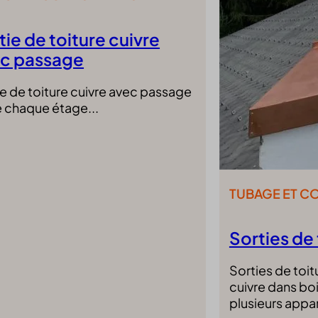
ed_qc_hide_banner
tie de toiture cuivre
ng_cookies
c passage
ypass-cookie
ftApplicationsTelemetryDeviceId
ie de toiture cuivre avec passage
ftApplicationsTelemetryFirstLaunchTime
e chaque étage...
nAlertBoxClosed
_WPT_TO
WPT_Show_Hide_tmp
TUBAGE ET C
tGlobTipTmp
ent
_c
Sorties de 
itron
Sorties de toi
eed_pc1_consent
cuivre dans bo
ieConsent
plusieurs appa
id