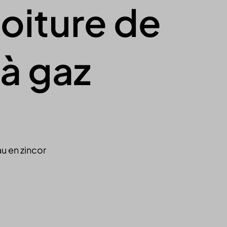
toiture de
à gaz
u en zincor
Contactez-nous