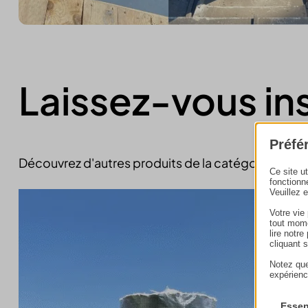
Laissez-vous in
Préfé
Découvrez d'autres produits de la catégorie
tubag
Ce site u
fonctionn
Veuillez 
Votre vie
tout mome
lire notr
cliquant 
Notez que
expérienc
Essen