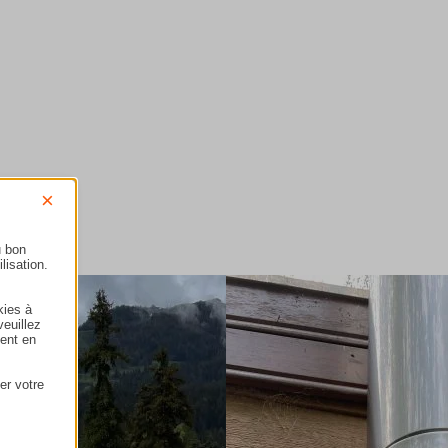
×
u bon
lisation.
kies à
veuillez
ment en
er votre