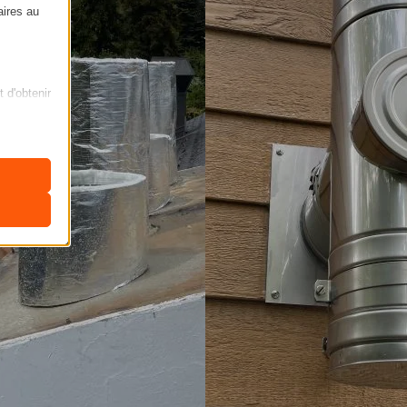
aires au
t d'obtenir
ficher des
nclus dans