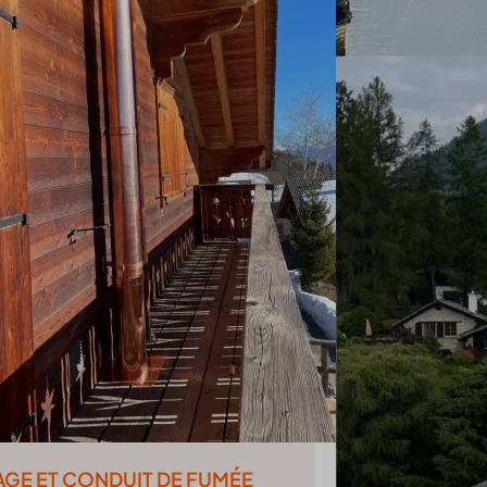
onsent_status
_cookies_consent_accepted
awinfo-checkbox-*
-cookie
es-consent
led
nsent
ie_accept
ie
ENT_CHDUVALAIS
nConsent
BALS
SSID
session_id
e_anon_id
ss_logged_in_*
kie_consent
ss_test_cookie
permission_granted
g
*
ings-*
_accepted
ings-time-*
ie
wed_cookie
AW
nt
AGE ET CONDUIT DE FUMÉE