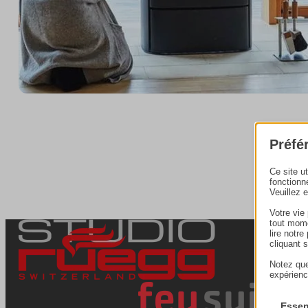
Préfé
Ce site u
fonctionn
Veuillez 
Votre vie
tout mome
lire notr
cliquant 
Notez que
expérienc
Essen