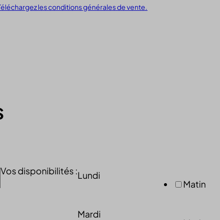
Téléchargez les conditions générales de vente.
ed_qc_hide_banner
ng_cookies
ypass-cookie
ftApplicationsTelemetryDeviceId
ftApplicationsTelemetryFirstLaunchTime
nAlertBoxClosed
s
_WPT_TO
WPT_Show_Hide_tmp
tGlobTipTmp
ent
_c
Vos disponibilités :
Lundi
itron
Matin
eed_pc1_consent
ieConsent
Mardi
id