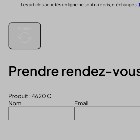
klaro
Les articles achetés en ligne ne sont ni repris, ni échangés.
litespe
marketi
mcfw-b
Acheter
Microso
Microso
Optano
perf_*
Prendre rendez-vou
SLO_G
SLO_G
SLO_wp
sncons
Produit : 4620 C
Nom
Email
ssm_au
tarteauc
termsf
twCook
vstrGcl