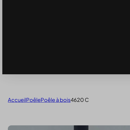
Accueil
Poêle
Poêle à bois
4620 C