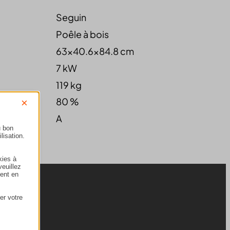
Seguin
Poêle à bois
63x40.6x84.8 cm
7
kW
119 kg
80 %
×
A
u bon
lisation.
kies à
veuillez
ment en
er votre