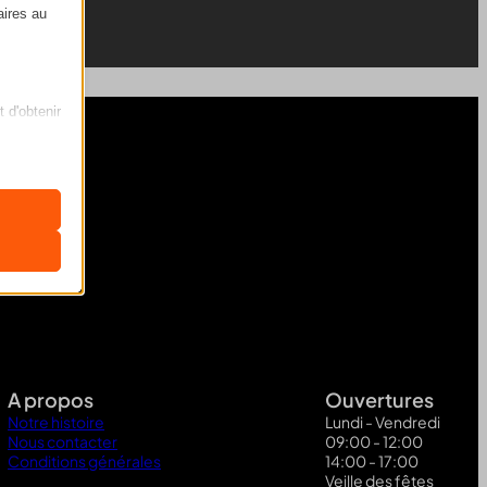
aires au
t d'obtenir
ficher des
nclus dans
A propos
Ouvertures
Notre histoire
Lundi - Vendredi
Nous contacter
09:00 - 12:00
Conditions générales
14:00 - 17:00
Veille des fêtes