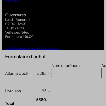
Martigny
Ouvertures
Lundi - Vendredi
09:00 - 12:00
14:00 - 17:00
Veille des fêtes
Fermeture à 16:00
Site web créé par Local Web Solutions
Formulaire d'achat
Nom et prénom
Ad
Atlanta Cook
5285.--
Livraison
95.--
5380.--
Total