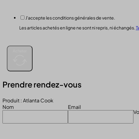
J'accepte les conditions générales de vente.
Les articles achetés en ligne ne sont ni repris, ni échangés.
T
Acheter
Prendre rendez-vous
Produit : Atlanta Cook
Nom
Email
Vo