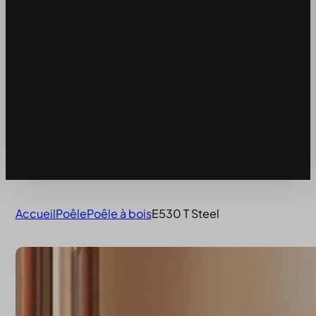
Accueil
Poêle
Poêle à bois
E530 T Steel