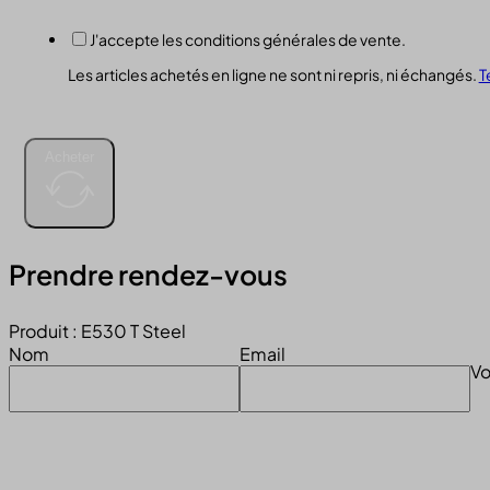
J'accepte les conditions générales de vente.
Les articles achetés en ligne ne sont ni repris, ni échangés.
T
Acheter
Prendre rendez-vous
Produit : E530 T Steel
Nom
Email
Vo