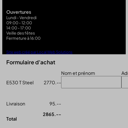
Ouvertures
Lundi - Vendredi
09:00 - 12:00
14:00 - 17:00
Veille des fêtes
Fermeture à 16:00
Site web créé par Local Web Solutions
Formulaire d'achat
Nom et prénom
Ad
E530 T Steel
2770.--
Livraison
95.--
2865.--
Total