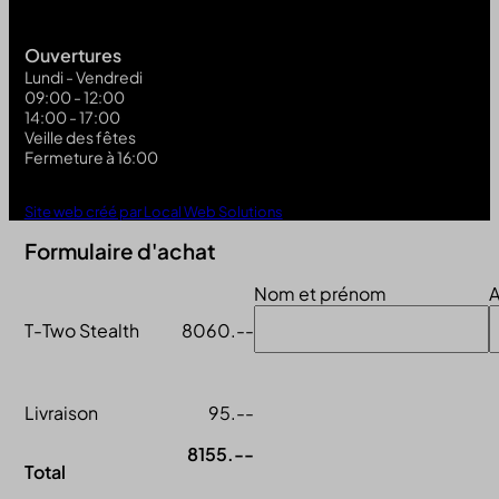
Ouvertures
Lundi - Vendredi
09:00 - 12:00
14:00 - 17:00
Veille des fêtes
Fermeture à 16:00
Site web créé par Local Web Solutions
Formulaire d'achat
Nom et prénom
A
T-Two Stealth
8060.--
Livraison
95.--
8155.--
Total