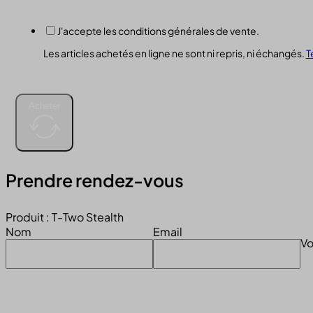
J'accepte les conditions générales de vente.
Les articles achetés en ligne ne sont ni repris, ni échangés.
T
Acheter
Prendre rendez-vous
Produit : T-Two Stealth
Nom
Email
Vo