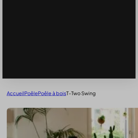
Accueil
Poêle
Poêle à bois
T-Two Swing