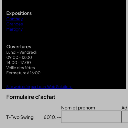
Expositions
Conthey
Granges
Martigny
Ouvertures
Lundi - Vendredi
09:00 - 12:00
14:00 - 17:00
Veille des fêtes
Fermeture à 16:00
Site web créé par Local Web Solutions
Formulaire d'achat
Nom et prénom
Ad
T-Two Swing
6010.--