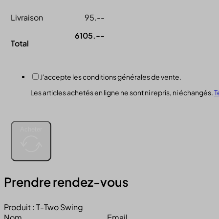
Livraison
95.--
6105.--
Total
J'accepte les conditions générales de vente.
Les articles achetés en ligne ne sont ni repris, ni échangés.
T
Acheter
Prendre rendez-vous
Produit : T-Two Swing
Nom
Email