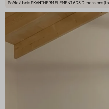
Poêle à bois SKANTHERM ELEMENT 603 Dimensions (LxP